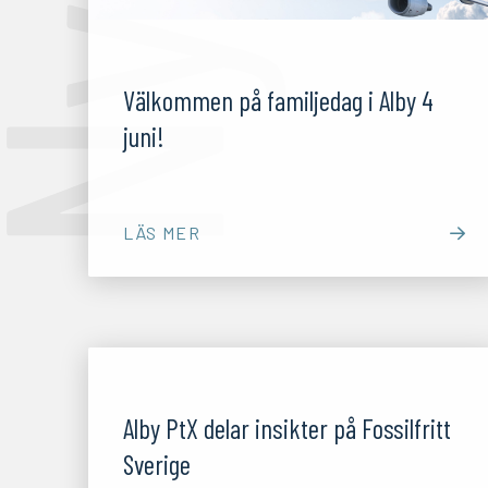
26/05/26
Välkommen på familjedag i Alby 4
juni!
LÄS MER
06/11/25
Alby PtX delar insikter på Fossilfritt
Sverige