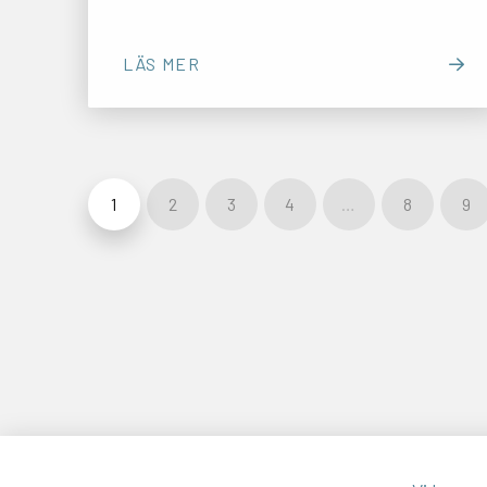
LÄS MER
1
2
3
4
…
8
9