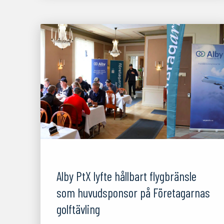
04/09/25
Alby PtX lyfte hållbart flygbränsle
som huvudsponsor på Företagarnas
golftävling