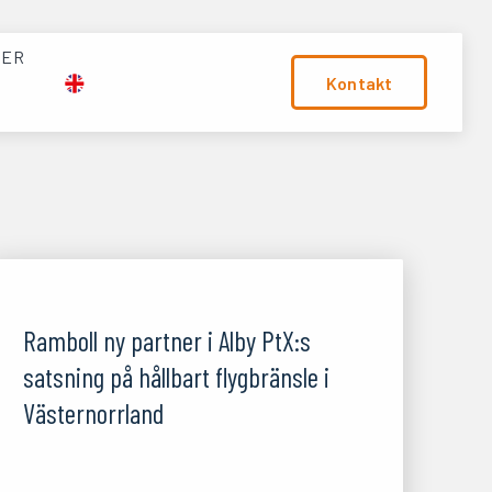
TER
Kontakt
13/11/25
Ramboll ny partner i Alby PtX:s
satsning på hållbart flygbränsle i
Västernorrland