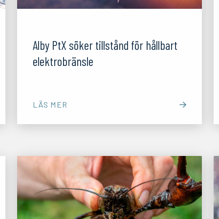
01/04/26
Alby PtX söker tillstånd för hållbart
elektrobränsle
LÄS MER