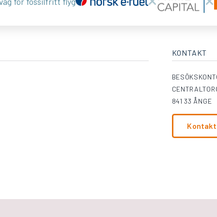
äg för fossilfritt flyg
KONTAKT
BESÖKSKONT
CENTRALTORG
841 33 ÅNGE
Kontakt