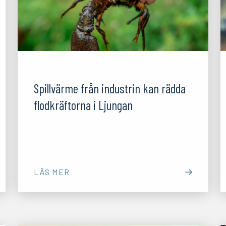
06/11/25
Spillvärme från industrin kan rädda
flodkräftorna i Ljungan
MED LÄNK TILL EXTERN ARTIKEL
LÄS MER