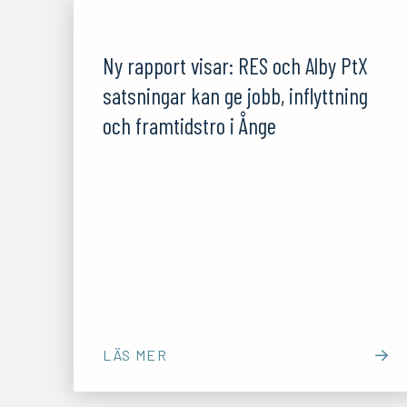
14/10/25
Ny rapport visar: RES och Alby PtX
satsningar kan ge jobb, inflyttning
och framtidstro i Ånge
LÄS MER