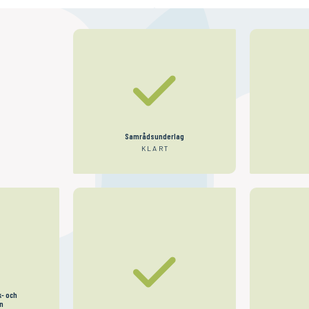
N
Samrådsunderlag
TÅND
KLART
- och
n