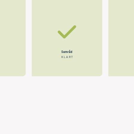
Samråd
KLART