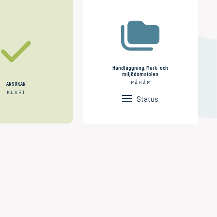
Handläggning, Mark- och
miljödomstolen
PÅGÅR
ANSÖKAN
KLART
Status