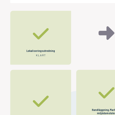
ANSÖKA
Lokaliseringsutredning
MILJÖTILLS
KLART
Handläggning, Mark
miljödomstole