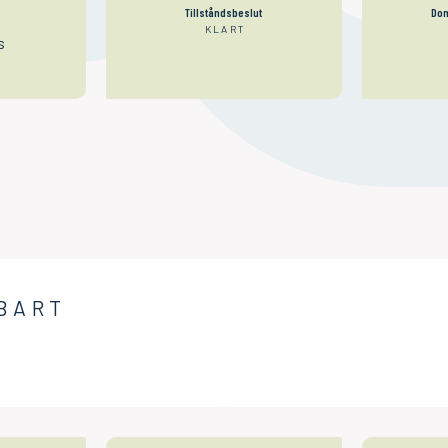
Tillståndsbeslut
Dom
KLART
s
BART