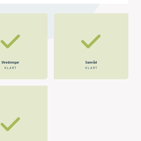
Utredningar
Samråd
KLART
KLART