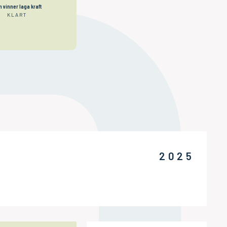
 vinner laga kraft
KLART
2025