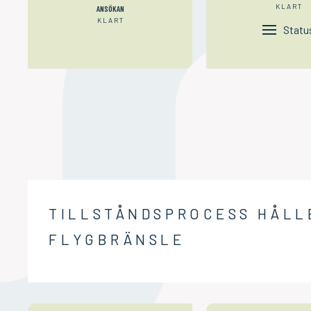
KLART
ANSÖKAN
KLART
Statu
TILLSTÅNDSPROCESS HÅLL
FLYGBRÄNSLE