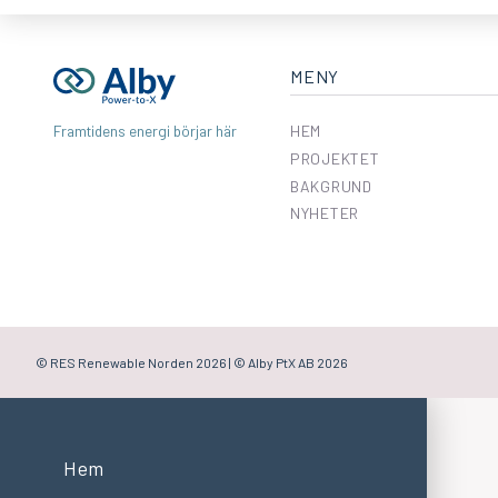
MENY
HEM
Framtidens energi börjar här
PROJEKTET
BAKGRUND
NYHETER
© RES Renewable Norden
2026 | © Alby PtX AB 2026
Hem