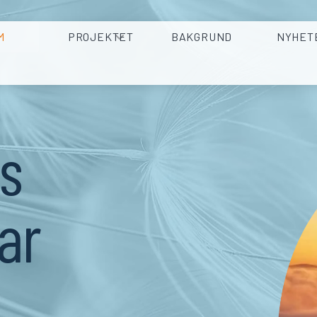
M
PROJEKTET
BAKGRUND
NYHET
s
ar