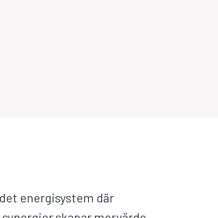
undet energisystem där
a synergier skapar mervärde.