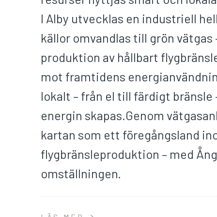
I Alby utvecklas en industriell he
källor omvandlas till grön vätgas –
produktion av hållbart flygbränsle
mot framtidens energianvändning
lokalt – från el till färdigt brän
energin skapas.Genom vätgasanl
kartan som ett föregångsland ino
flygbränsleproduktion – med Ång
omställningen.