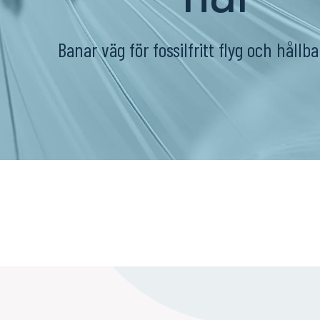
Banar väg för fossilfritt flyg och hållba