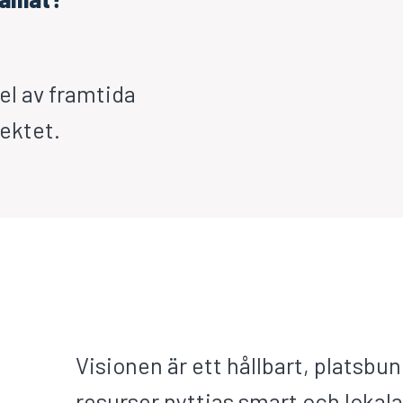
del av framtida
ektet.
Visionen är ett hållbart, platsb
resurser nyttjas smart och lokal