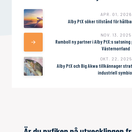
APR. 01, 2026
Alby PtX söker tillstånd för hållb
NOV. 13, 2025
Ramboll ny partner i Alby PtX:s satsning 
Västernorrland
OKT. 22, 202
Alby PtX och Big Akwa tillkännager stra
industriell symbi
Är du nyfiken på utvecklingen f