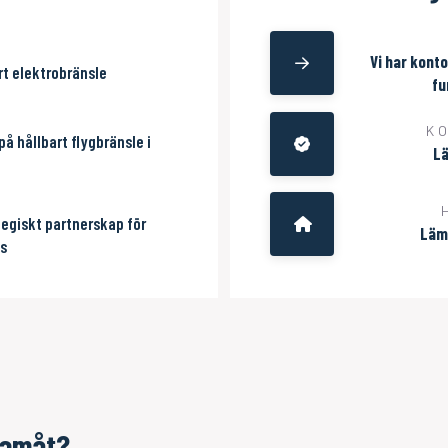
Vi har konto
art elektrobränsle
fu
K
på hållbart flygbränsle i
Lä
5
tegiskt partnerskap för
Lämn
os
ramåt?