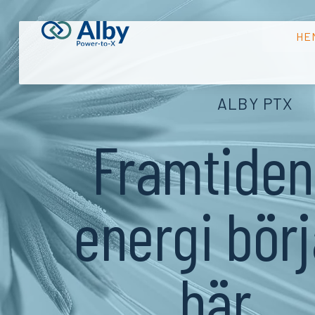
HE
ALBY PTX
Framtiden
energi börj
här