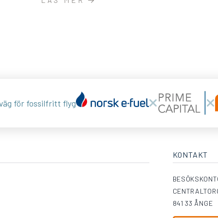
LÄS MER
äg för fossilfritt flyg
KONTAKT
BESÖKSKONT
CENTRALTORG
841 33 ÅNGE