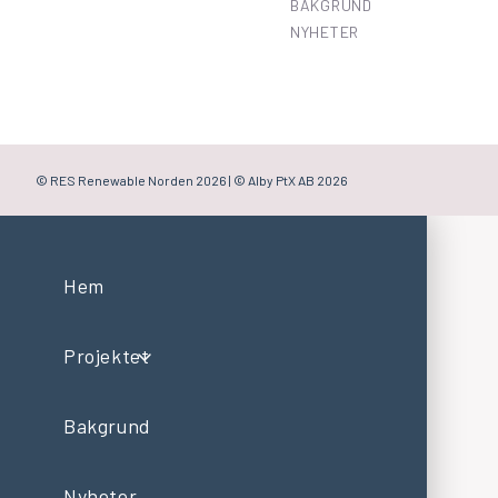
BAKGRUND
NYHETER
© RES Renewable Norden
2026 | © Alby PtX AB 2026
Hem
Projektet
Bakgrund
Nyheter