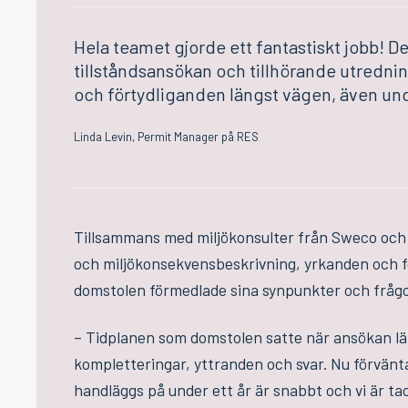
Hela teamet gjorde ett fantastiskt jobb! De
tillståndsansökan och tillhörande utredni
och förtydliganden längst vägen, även u
Linda Levin, Permit Manager på RES
Tillsammans med miljökonsulter från Sweco och 
och miljökonsekvensbeskrivning, yrkanden och för
domstolen förmedlade sina synpunkter och fråg
– Tidplanen som domstolen satte när ansökan läm
kompletteringar, yttranden och svar. Nu förvänta
handläggs på under ett år är snabbt och vi är ta