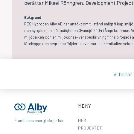
berättar Mikael Rönngren, Development Projec
Bakgrund
RES Hydrogen Alby AB har ansökt om tillstånd enligt 9 kap. miljöb
och syrgas m.m. på fastigheten Ovansjö 2:104 i Ånge kommun. V
miljöbalken och en miljökonsekvensbeskrivning finns bifogad i 
förebygga och begränsa följderna av allvarliga kemikalieolyckor
Vi banar v
MENY
HEM
Framtidens energi börjar här
PROJEKTET