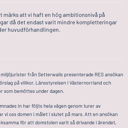
t märks att vi haft en hög ambitionsnivå på
ngar då det endast varit mindre kompletteringar
nder huvudförhandlingen.
miljöjurister från Setterwalls presenterade RES ansökan
slag på villkor. Länsstyrelsen i Västernorrland och
or som bemöttes under dagen.
nades in har följts hela vägen genom turer av
r vi oss domen i målet i slutet på mars. Att en ansökan
cksamma för att domstolen varit så drivande i ärendet,