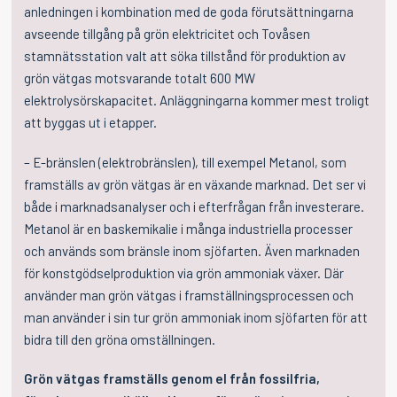
anledningen i kombination med de goda förutsättningarna
avseende tillgång på grön elektricitet och Tovåsen
stamnätsstation valt att söka tillstånd för produktion av
grön vätgas motsvarande totalt 600 MW
elektrolysörskapacitet. Anläggningarna kommer mest troligt
att byggas ut i etapper.
– E-bränslen (elektrobränslen), till exempel Metanol, som
framställs av grön vätgas är en växande marknad. Det ser vi
både i marknadsanalyser och i efterfrågan från investerare.
Metanol är en baskemikalie i många industriella processer
och används som bränsle inom sjöfarten. Även marknaden
för konstgödselproduktion via grön ammoniak växer. Där
använder man grön vätgas i framställningsprocessen och
man använder i sin tur grön ammoniak inom sjöfarten för att
bidra till den gröna omställningen.
Grön vätgas framställs genom el från fossilfria,