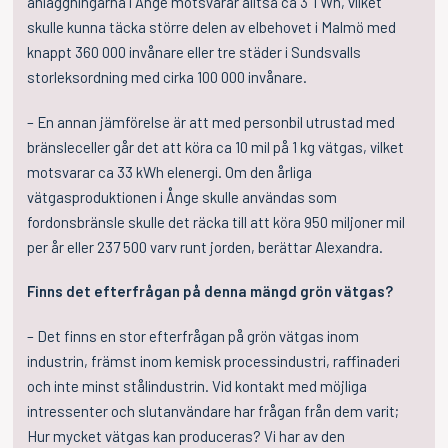
anläggningarna i Ånge motsvarar alltså ca 3 TWh, vilket
skulle kunna täcka större delen av elbehovet i Malmö med
knappt 360 000 invånare eller tre städer i Sundsvalls
storleksordning med cirka 100 000 invånare.
– En annan jämförelse är att med personbil utrustad med
bränsleceller går det att köra ca 10 mil på 1 kg vätgas, vilket
motsvarar ca 33 kWh elenergi. Om den årliga
vätgasproduktionen i Ånge skulle användas som
fordonsbränsle skulle det räcka till att köra 950 miljoner mil
per år eller 237 500 varv runt jorden, berättar Alexandra.
Finns det efterfrågan på denna mängd grön vätgas?
– Det finns en stor efterfrågan på grön vätgas inom
industrin, främst inom kemisk processindustri, raffinaderi
och inte minst stålindustrin. Vid kontakt med möjliga
intressenter och slutanvändare har frågan från dem varit;
Hur mycket vätgas kan produceras? Vi har av den