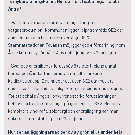
förnybara energikällor. Hur ser förutsättningarna ut i
Ånge?
– Här finns utmärkta förutsättningar för grön
vätgasproduktion. Kommunen ligger i elprisområde SE2 där
andelen förnybart i elmixen överstiger 90%.
Stamnätstationen Tovåsen möjliggör god elförsörjning inom
Ånge kommun, där både Alby och Ljungaverk är belägna.
– Sveriges energibehov förutspås öka stort, bland annat
beroende på industrins omställning till minskade
koldioxidutsläpp. Det innebär att även SE2 går mot ett
underskott i framtiden, enligt Energimyndighetens prognos.
För att behålla Ånges konkurrensstarka förutsättningar
behövs fortsatta satsningar på grön energi i SE2. Genom att
kombinera vindkraft, solenergi och energilagring kan man
säkerställa en stabil, grön elförsörjning.
Hur ser anläggningarnas behov av grön el ut under hela