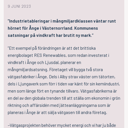
9 JUNI 2023
”Industrietableringar i mångmiljardklassen väntar runt
hörnet för Ånge i Västernorrland. Kommunens
satsningar på vindkraft har brutit ny mark.”
”Ett exempel på förändringen är att det brittiska
energibolaget RES Renewables, som redan investerat i
vindkraft i Ånge och Ljusdal, planerar en
mångmiljardsatsning. Företaget vill bygga två stora
vätgasfabriker i Ånge. Dels i Alby strax väster om tätorten,
dels i Ljungaverk som förr i tiden var känt för sin kemiindustri,
men som länge fört en tynande tillvaro. Vätgasfabrikerna är
en del av den globala trenden till att ställa om ekonomin i grön
riktning och affärsidén med jätteanläggningarna som är
planeras i Ånge är att sälja vätgasen till andra företag.
−Vätgasprojekten behöver mycket energi och vi har ju både