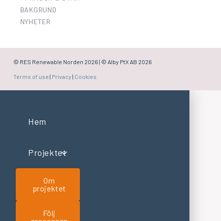
BAKGRUND
NYHETER
© RES Renewable Norden
2026 | © Alby PtX AB 2026
Terms of use
|
Privacy
|
Cookies
Hem
Projektet
Om
projektet
Följ
processen