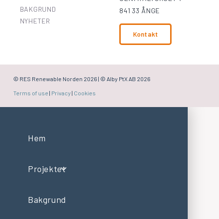
BAKGRUND
841 33 ÅNGE
NYHETER
Kontakt
© RES Renewable Norden
2026 | © Alby PtX AB 2026
Terms of use
|
Privacy
|
Cookies
Hem
Projektet
Bakgrund